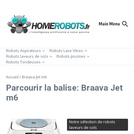
Aller au contenu
Main Menu
Robots Aspirateurs
Robots Lave Vitres
Robots laveurs de sols
Robots piscines
Robots Tondeuses
Accueil
/
Braava Jet m6
Parcourir la balise: Braava Jet
m6
Notre sélection de robots
laveurs de sols